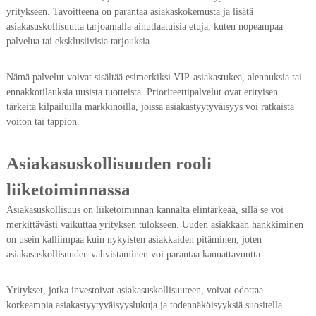
yritykseen. Tavoitteena on parantaa asiakaskokemusta ja lisätä
asiakasuskollisuutta tarjoamalla ainutlaatuisia etuja, kuten nopeampaa
palvelua tai eksklusiivisia tarjouksia.
Nämä palvelut voivat sisältää esimerkiksi VIP-asiakastukea, alennuksia tai
ennakkotilauksia uusista tuotteista. Prioriteettipalvelut ovat erityisen
tärkeitä kilpailuilla markkinoilla, joissa asiakastyytyväisyys voi ratkaista
voiton tai tappion.
Asiakasuskollisuuden rooli
liiketoiminnassa
Asiakasuskollisuus on liiketoiminnan kannalta elintärkeää, sillä se voi
merkittävästi vaikuttaa yrityksen tulokseen. Uuden asiakkaan hankkiminen
on usein kalliimpaa kuin nykyisten asiakkaiden pitäminen, joten
asiakasuskollisuuden vahvistaminen voi parantaa kannattavuutta.
Yritykset, jotka investoivat asiakasuskollisuuteen, voivat odottaa
korkeampia asiakastyytyväisyyslukuja ja todennäköisyyksiä suositella