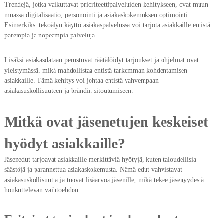
Trendejä, jotka vaikuttavat prioriteettipalveluiden kehitykseen, ovat muun
muassa digitalisaatio, personointi ja asiakaskokemuksen optimointi.
Esimerkiksi tekoälyn käyttö asiakaspalvelussa voi tarjota asiakkaille entistä
parempia ja nopeampia palveluja.
Lisäksi asiakasdataan perustuvat räätälöidyt tarjoukset ja ohjelmat ovat
yleistymässä, mikä mahdollistaa entistä tarkemman kohdentamisen
asiakkaille. Tämä kehitys voi johtaa entistä vahvempaan
asiakasuskollisuuteen ja brändin sitoutumiseen.
Mitkä ovat jäsenetujen keskeiset
hyödyt asiakkaille?
Jäsenedut tarjoavat asiakkaille merkittäviä hyötyjä, kuten taloudellisia
säästöjä ja parannettua asiakaskokemusta. Nämä edut vahvistavat
asiakasuskollisuutta ja tuovat lisäarvoa jäsenille, mikä tekee jäsenyydestä
houkuttelevan vaihtoehdon.