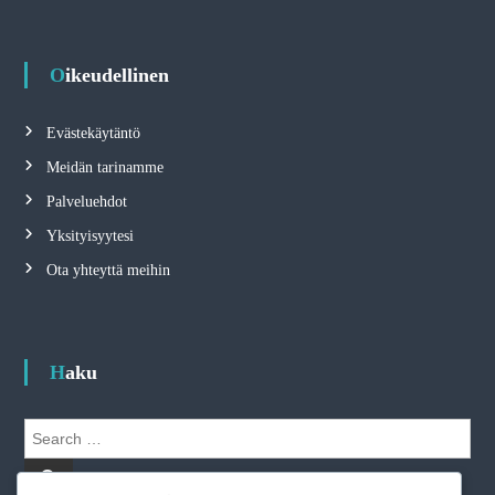
Oikeudellinen
Evästekäytäntö
Meidän tarinamme
Palveluehdot
Yksityisyytesi
Ota yhteyttä meihin
Haku
S
e
S
a
e