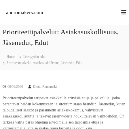
S
k
andromakers.com
i
p
t
Prioriteettipalvelut: Asiakasuskollisuus,
o
c
Jäsenedut, Edut
o
n
Home
Jäsenyyden edut
t
Prioriteettipalvelut: Asiakasuskollisuus, Jäsenedut, Edut
e
n
t
06/02/2026
Kerttu Rautamäki
Prioriteettipalvelut tarjoavat asiakkaille erityisiä etuja ja palveluja, jotka
parantavat heidän kokemustaan ja sitoutumistaan brändiin. Jäsenedut, kuten
taloudelliset säästöt ja parannettu asiakaskokemus, vahvistavat
asiakasuskollisuutta ja tekevät jäsenyydestä houkuttelevan vaihtoehdon. On
tärkeää valita paras ohjelma arvioimalla sen tarjoamia etuja ja
varmistamalla, että se vastaa omia tarpeita ja odotuksia.