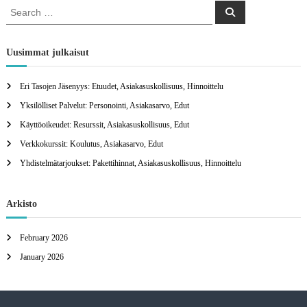
S
S
e
e
a
a
r
c
r
Uusimmat julkaisut
h
c
h
Eri Tasojen Jäsenyys: Etuudet, Asiakasuskollisuus, Hinnoittelu
f
Yksilölliset Palvelut: Personointi, Asiakasarvo, Edut
o
r
Käyttöoikeudet: Resurssit, Asiakasuskollisuus, Edut
:
Verkkokurssit: Koulutus, Asiakasarvo, Edut
Yhdistelmätarjoukset: Pakettihinnat, Asiakasuskollisuus, Hinnoittelu
Arkisto
February 2026
January 2026