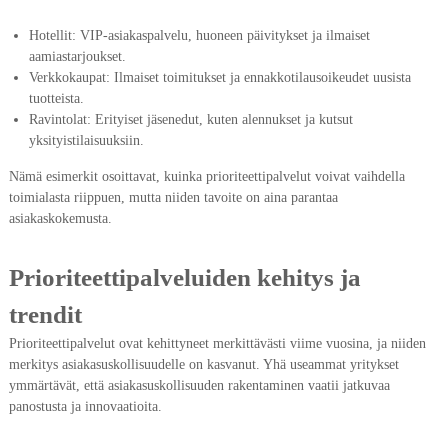
Hotellit: VIP-asiakaspalvelu, huoneen päivitykset ja ilmaiset
aamiastarjoukset.
Verkkokaupat: Ilmaiset toimitukset ja ennakkotilausoikeudet uusista
tuotteista.
Ravintolat: Erityiset jäsenedut, kuten alennukset ja kutsut
yksityistilaisuuksiin.
Nämä esimerkit osoittavat, kuinka prioriteettipalvelut voivat vaihdella
toimialasta riippuen, mutta niiden tavoite on aina parantaa
asiakaskokemusta.
Prioriteettipalveluiden kehitys ja
trendit
Prioriteettipalvelut ovat kehittyneet merkittävästi viime vuosina, ja niiden
merkitys asiakasuskollisuudelle on kasvanut. Yhä useammat yritykset
ymmärtävät, että asiakasuskollisuuden rakentaminen vaatii jatkuvaa
panostusta ja innovaatioita.