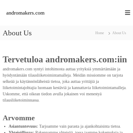
S
k
andromakers.com
i
p
t
About Us
Home
About Us
o
c
o
n
Tervetuloa andromakers.com:iin
t
e
andromakers.com syntyi intohimosta auttaa yrityksiä ymmärtämään ja
n
hyödyntämään tilausliiketoimintamalleja. Meidän missiomme on tarjota
t
selkeää ja käytännönläheistä tietoa, joka auttaa yrittäjiä ja
liiketoimintajohtajia luomaan kestäviä ja kannattavia liiketoimintamalleja.
Uskomme, että oikean tiedon avulla jokainen voi menestyä
tilausliiketoiminnassa.
Arvomme
Asiantuntevuus:
Tarjoamme vain parasta ja ajankohtaisinta tietoa.
Yhteisöllisyys:
Rakennamme yhteisöä, jossa jaamme kokemuksia ja