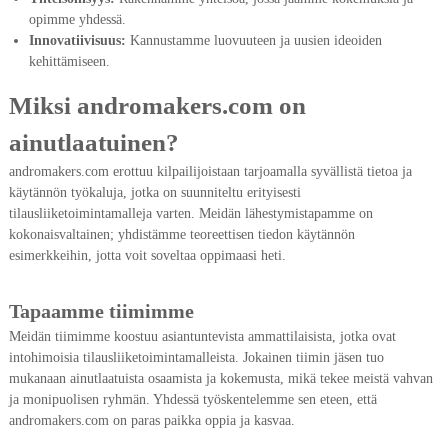
opimme yhdessä.
Innovatiivisuus:
Kannustamme luovuuteen ja uusien ideoiden
kehittämiseen.
Miksi andromakers.com on
ainutlaatuinen?
andromakers.com erottuu kilpailijoistaan tarjoamalla syvällistä tietoa ja
käytännön työkaluja, jotka on suunniteltu erityisesti
tilausliiketoimintamalleja varten. Meidän lähestymistapamme on
kokonaisvaltainen; yhdistämme teoreettisen tiedon käytännön
esimerkkeihin, jotta voit soveltaa oppimaasi heti.
Tapaamme tiimimme
Meidän tiimimme koostuu asiantuntevista ammattilaisista, jotka ovat
intohimoisia tilausliiketoimintamalleista. Jokainen tiimin jäsen tuo
mukanaan ainutlaatuista osaamista ja kokemusta, mikä tekee meistä vahvan
ja monipuolisen ryhmän. Yhdessä työskentelemme sen eteen, että
andromakers.com on paras paikka oppia ja kasvaa.