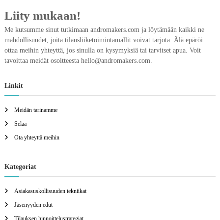
Liity mukaan!
Me kutsumme sinut tutkimaan andromakers.com ja löytämään kaikki ne
mahdollisuudet, joita tilausliiketoimintamallit voivat tarjota. Älä epäröi
ottaa meihin yhteyttä, jos sinulla on kysymyksiä tai tarvitset apua. Voit
tavoittaa meidät osoitteesta
hello@andromakers.com
.
Linkit
Meidän tarinamme
Selaa
Ota yhteyttä meihin
Kategoriat
Asiakasuskollisuuden tekniikat
Jäsenyyden edut
Tilauksen hinnoittelustrategiat