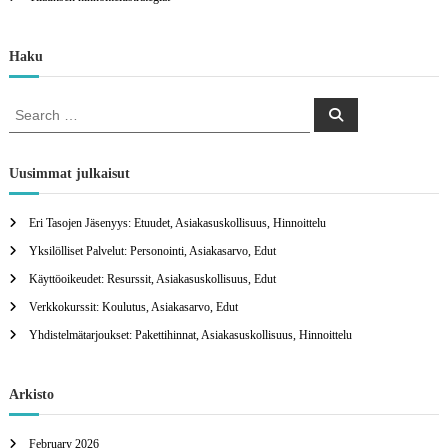
Haku
S
S
e
e
a
a
r
c
r
Uusimmat julkaisut
h
c
h
Eri Tasojen Jäsenyys: Etuudet, Asiakasuskollisuus, Hinnoittelu
f
Yksilölliset Palvelut: Personointi, Asiakasarvo, Edut
o
r
Käyttöoikeudet: Resurssit, Asiakasuskollisuus, Edut
:
Verkkokurssit: Koulutus, Asiakasarvo, Edut
Yhdistelmätarjoukset: Pakettihinnat, Asiakasuskollisuus, Hinnoittelu
Arkisto
February 2026