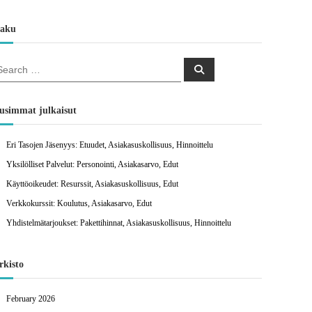
aku
S
e
a
r
c
usimmat julkaisut
h
Eri Tasojen Jäsenyys: Etuudet, Asiakasuskollisuus, Hinnoittelu
Yksilölliset Palvelut: Personointi, Asiakasarvo, Edut
Käyttöoikeudet: Resurssit, Asiakasuskollisuus, Edut
Verkkokurssit: Koulutus, Asiakasarvo, Edut
Yhdistelmätarjoukset: Pakettihinnat, Asiakasuskollisuus, Hinnoittelu
rkisto
February 2026