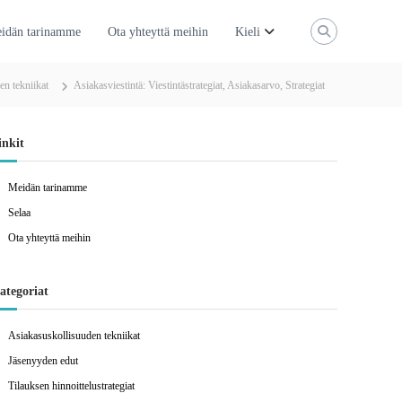
idän tarinamme
Ota yhteyttä meihin
Kieli
en tekniikat
Asiakasviestintä: Viestintästrategiat, Asiakasarvo, Strategiat
inkit
Meidän tarinamme
Selaa
Ota yhteyttä meihin
ategoriat
Asiakasuskollisuuden tekniikat
Jäsenyyden edut
Tilauksen hinnoittelustrategiat