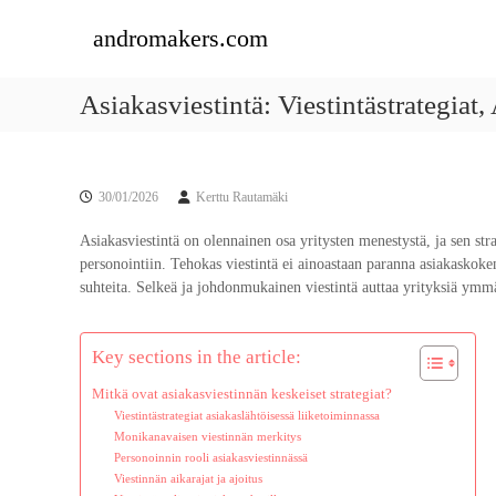
S
andromakers.com
k
i
p
Asiakasviestintä: Viestintästrategiat,
t
o
c
o
n
30/01/2026
Kerttu Rautamäki
t
Asiakasviestintä on olennainen osa yritysten menestystä, ja sen str
e
personointiin. Tehokas viestintä ei ainoastaan paranna asiakaskoke
n
suhteita. Selkeä ja johdonmukainen viestintä auttaa yrityksiä ymm
t
Key sections in the article:
Mitkä ovat asiakasviestinnän keskeiset strategiat?
Viestintästrategiat asiakaslähtöisessä liiketoiminnassa
Monikanavaisen viestinnän merkitys
Personoinnin rooli asiakasviestinnässä
Viestinnän aikarajat ja ajoitus