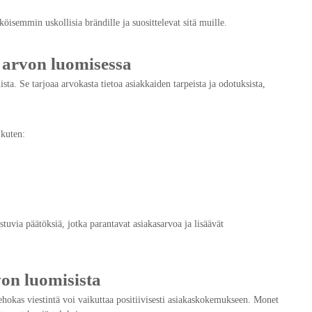
öisemmin uskollisia brändille ja suosittelevat sitä muille.
 arvon luomisessa
a. Se tarjoaa arvokasta tietoa asiakkaiden tarpeista ja odotuksista,
 kuten:
stuvia päätöksiä, jotka parantavat asiakasarvoa ja lisäävät
von luomisista
ehokas viestintä voi vaikuttaa positiivisesti asiakaskokemukseen. Monet