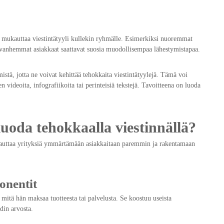
ää mukauttaa viestintätyyli kullekin ryhmälle. Esimerkiksi nuoremmat
aas vanhemmat asiakkaat saattavat suosia muodollisempaa lähestymistapaa.
istä, jotta ne voivat kehittää tehokkaita viestintätyylejä. Tämä voi
n videoita, infografiikoita tai perinteisiä tekstejä. Tavoitteena on luoda
uoda tehokkaalla viestinnällä?
e auttaa yrityksiä ymmärtämään asiakkaitaan paremmin ja rakentamaan
onentit
mitä hän maksaa tuotteesta tai palvelusta. Se koostuu useista
din arvosta.