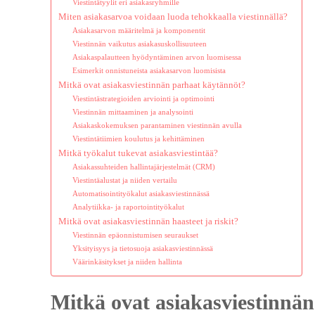
Viestintätyylit eri asiakasryhmille
Miten asiakasarvoa voidaan luoda tehokkaalla viestinnällä?
Asiakasarvon määritelmä ja komponentit
Viestinnän vaikutus asiakasuskollisuuteen
Asiakaspalautteen hyödyntäminen arvon luomisessa
Esimerkit onnistuneista asiakasarvon luomisista
Mitkä ovat asiakasviestinnän parhaat käytännöt?
Viestintästrategioiden arviointi ja optimointi
Viestinnän mittaaminen ja analysointi
Asiakaskokemuksen parantaminen viestinnän avulla
Viestintätiimien koulutus ja kehittäminen
Mitkä työkalut tukevat asiakasviestintää?
Asiakassuhteiden hallintajärjestelmät (CRM)
Viestintäalustat ja niiden vertailu
Automatisointityökalut asiakasviestinnässä
Analytiikka- ja raportointityökalut
Mitkä ovat asiakasviestinnän haasteet ja riskit?
Viestinnän epäonnistumisen seuraukset
Yksityisyys ja tietosuoja asiakasviestinnässä
Väärinkäsitykset ja niiden hallinta
Mitkä ovat asiakasviestinnän 