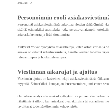
asiakkaille.
Personoinnin rooli asiakasviestinn
Personointi asiakasviestinnässä tarkoittaa viestien räätälöimistä 
sisältää esimerkiksi suosituksia, jotka perustuvat aiempiin ostoksi
asiakaskokemusta ja lisää sitoutumista.
Yritykset voivat hyödyntää asiakastietoja, kuten ostohistoriaa ja d
asiakas on ostanut urheiluvarusteita, hänelle voidaan lähettää tarjou
relevantimpaa ja houkuttelevampaa.
Viestinnän aikarajat ja ajoitus
Viestinnän ajoitus on keskeinen tekijä asiakasviestinnässä. Oikeaan 
myyntiä. Esimerkiksi, kampanjan lanseeraaminen juuri ennen seso
On tärkeää analysoida asiakaskäyttäytymistä ja tunnistaa parhaat h
lähettämistä silloin, kun asiakkaat ovat aktiivisia tai sosiaalisen 
tavoittavat todennäköisemmin kohdeyleisön.