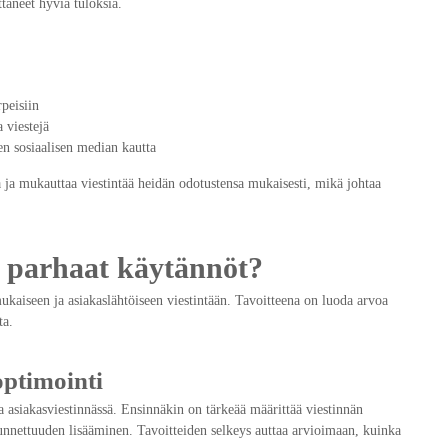
ttaneet hyviä tuloksia.
rpeisiin
 viestejä
en sosiaalisen median kautta
 ja mukauttaa viestintää heidän odotustensa mukaisesti, mikä johtaa
n parhaat käytännöt?
ukaiseen ja asiakaslähtöiseen viestintään. Tavoitteena on luoda arvoa
ta.
optimointi
ta asiakasviestinnässä. Ensinnäkin on tärkeää määrittää viestinnän
tunnettuuden lisääminen. Tavoitteiden selkeys auttaa arvioimaan, kuinka