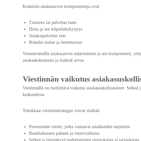
Keskeisiä asiakasarvon komponentteja ovat:
Tuotteen tai palvelun laatu
Hinta ja sen kilpailukykyisyys
Asiakaspalvelun taso
Brändin maine ja luotettavuus
Ymmärtämällä asiakasarvon määritelmän ja sen komponentit, yritykse
asiakaskokemusta ja lisäävät arvoa.
Viestinnän vaikutus asiakasuskoll
Viestinnällä on merkittävä vaikutus asiakasuskollisuuteen. Selkeä 
keskuudessa.
Tehokkaat viestintästrategiat voivat sisältää:
Personoidut viestit, jotka vastaavat asiakkaiden tarpeisiin
Reaaliaikainen palaute ja vuorovaikutus
Selkeä ja läpinäkyvä tiedottaminen muutoksista ja tarjouksista