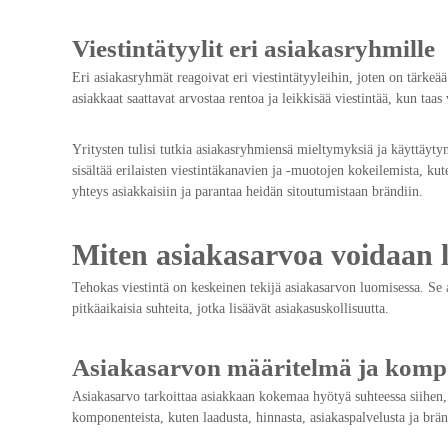
Viestintätyylit eri asiakasryhmille
Eri asiakasryhmät reagoivat eri viestintätyyleihin, joten on tärke
asiakkaat saattavat arvostaa rentoa ja leikkisää viestintää, kun t
Yritysten tulisi tutkia asiakasryhmiensä mieltymyksiä ja käyttäytym
sisältää erilaisten viestintäkanavien ja -muotojen kokeilemista, kute
yhteys asiakkaisiin ja parantaa heidän sitoutumistaan brändiin.
Miten asiakasarvoa voidaan l
Tehokas viestintä on keskeinen tekijä asiakasarvon luomisessa. S
pitkäaikaisia suhteita, jotka lisäävät asiakasuskollisuutta.
Asiakasarvon määritelmä ja komp
Asiakasarvo tarkoittaa asiakkaan kokemaa hyötyä suhteessa siihen, 
komponenteista, kuten laadusta, hinnasta, asiakaspalvelusta ja brän