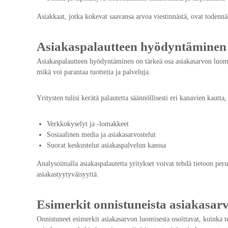
Asiakkaat, jotka kokevat saavansa arvoa viestinnästä, ovat todennäk
Asiakaspalautteen hyödyntäminen
Asiakaspalautteen hyödyntäminen on tärkeä osa asiakasarvon luomist
mikä voi parantaa tuotteita ja palveluja.
Yritysten tulisi kerätä palautetta säännöllisesti eri kanavien kautta,
Verkkokyselyt ja -lomakkeet
Sosiaalinen media ja asiakasarvostelut
Suorat keskustelut asiakaspalvelun kanssa
Analysoimalla asiakaspalautetta yritykset voivat tehdä tietoon peru
asiakastyytyväisyyttä.
Esimerkit onnistuneista asiakasar
Onnistuneet esimerkit asiakasarvon luomisesta osoittavat, kuinka t