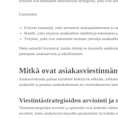
yritykset ovat kehittäneet innovatiivisia strategioita, jotka ovat tuo
Esimerkiksi:
Erityiset kampanjat, jotka perustuvat asiakaspalautteeseen ja ta
Brändit, jotka tarjoavat asiakkailleen räätälöityjä kokemuksia ja
Yritykset, jotka ovat onnistuneet luomaan yhteisöjä asiakkaille
Nämä esimerkit korostavat, kuinka tärkeää on kuunnella asiakkaita
parempaan asiakasarvoon ja uskollisuuteen.
Mitkä ovat asiakasviestinnä
Asiakasviestinnän parhaat käytännöt keskittyvät selkeään, johdonm
asiakkaille ja parantaa asiakaskokemusta eri viestintäkanavien kaut
Viestintästrategioiden arviointi ja 
Viestintästrategioiden arviointi ja optimointi ovat keskeisiä vaihei
tavoitteet, kuten asiakastyytyväisyyden parantaminen tai brändin 