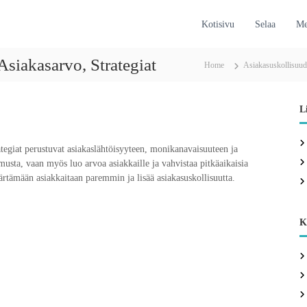
Kotisivu
Selaa
Me
 Asiakasarvo, Strategiat
Home
Asiakasuskollisuud
L
ategiat perustuvat asiakaslähtöisyyteen, monikanavaisuuteen ja
musta, vaan myös luo arvoa asiakkaille ja vahvistaa pitkäaikaisia
ärtämään asiakkaitaan paremmin ja lisää asiakasuskollisuutta.
K