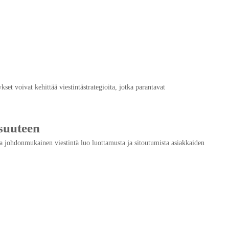
t voivat kehittää viestintästrategioita, jotka parantavat
isuuteen
ja johdonmukainen viestintä luo luottamusta ja sitoutumista asiakkaiden