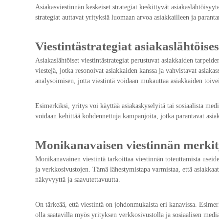
Asiakasviestinnän keskeiset strategiat keskittyvät asiakaslähtöisy
strategiat auttavat yrityksiä luomaan arvoa asiakkailleen ja paran
Viestintästrategiat asiakaslähtöise
Asiakaslähtöiset viestintästrategiat perustuvat asiakkaiden tarpei
viestejä, jotka resonoivat asiakkaiden kanssa ja vahvistavat asiaka
analysoimisen, jotta viestintä voidaan mukauttaa asiakkaiden toiv
Esimerkiksi, yritys voi käyttää asiakaskyselyitä tai sosiaalista m
voidaan kehittää kohdennettuja kampanjoita, jotka parantavat asiak
Monikanavaisen viestinnän merkit
Monikanavainen viestintä tarkoittaa viestinnän toteuttamista useid
ja verkkosivustojen. Tämä lähestymistapa varmistaa, että asiakkaat 
näkyvyyttä ja saavutettavuutta.
On tärkeää, että viestintä on johdonmukaista eri kanavissa. Esimerki
olla saatavilla myös yrityksen verkkosivustolla ja sosiaalisen med