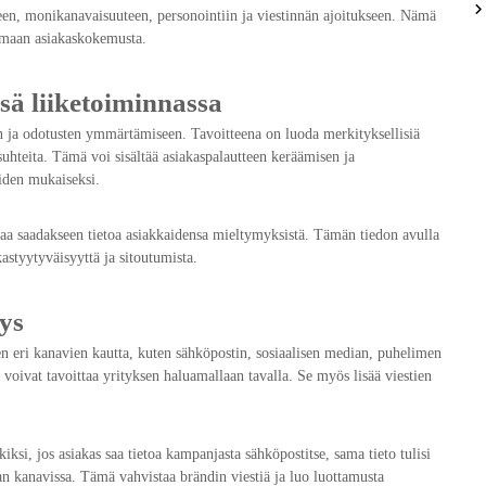
yteen, monikanavaisuuteen, personointiin ja viestinnän ajoitukseen. Nämä
tamaan asiakaskokemusta.
ssä liiketoiminnassa
den ja odotusten ymmärtämiseen. Tavoitteena on luoda merkityksellisiä
ssuhteita. Tämä voi sisältää asiakaspalautteen keräämisen ja
eiden mukaiseksi.
ediaa saadakseen tietoa asiakkaidensa mieltymyksistä. Tämän tiedon avulla
astyytyväisyyttä ja sitoutumista.
ys
en eri kanavien kautta, kuten sähköpostin, sosiaalisen median, puhelimen
voivat tavoittaa yrityksen haluamallaan tavalla. Se myös lisää viestien
ksi, jos asiakas saa tietoa kampanjasta sähköpostitse, sama tieto tulisi
ian kanavissa. Tämä vahvistaa brändin viestiä ja luo luottamusta